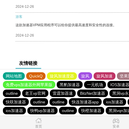
2024-12-26
游客
这款加速器VPM应用程序可以给你提供最高速度和安全性的连接。
2024-12-26
友情链接
网站地图
QuickQ
旋风加速度器
旋风
旋风加速
坚果
免费vps加速器外网苹果版
黑豹加速器
一元机场
IOS加速
outline
老王vp官网
雷霆加器速
BitzNet加速器
黑洞vp
快联加速器
outline
outline
快连加速器app
ios加速器
ios加速器
快鸭vp加速器
outline
快橙加速器
黑洞vqn加
首页
安卓