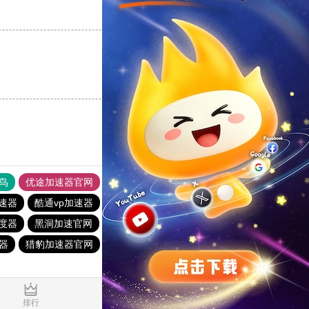
支持
[0]
反对
[0]
支持
[0]
反对
[0]
鸟
优途加速器官网
风驰加速器
旋风加速器
八戒看书
加速器
酷通vp加速器
极光加速器
火箭加速器
雷霆加器速
度器
黑洞加速官网
旋风加速度器
红海pro加速器
器
猎豹加速器官网
西柚加速器
一元机场
ios加速器
0.044063s
排行
推荐