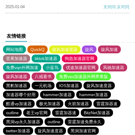
2025-01-04
支持
[0]
反对
[0]
友情链接
网站地图
QuickQ
旋风加速度器
旋风
旋风加速
坚果加速器
tiktok加速器
狗急加速器官网
免费vqn外网加速
小蓝鸟
优途加速器官网
风驰加速器
旋风加速器
八戒看书
免费vps加速器外网苹果版
黑豹加速器
一元机场
IOS加速器
旋风加速度器
加速器哪个好用
hammer加速器
hammer加速器
酷通vp加速器
极光加速器
火箭加速器
雷霆加器速
outline
老王vp官网
雷霆加器速
BitzNet加速器
黑洞vp永久加速器
outline
雷霆加速免费永久
twitter加速器
旋风加速度器
黑洞加速官网