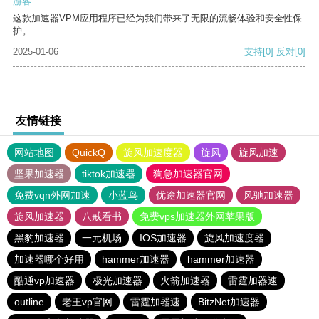
游客
这款加速器VPM应用程序已经为我们带来了无限的流畅体验和安全性保
护。
2025-01-06
支持
[0]
反对
[0]
友情链接
网站地图
QuickQ
旋风加速度器
旋风
旋风加速
坚果加速器
tiktok加速器
狗急加速器官网
免费vqn外网加速
小蓝鸟
优途加速器官网
风驰加速器
旋风加速器
八戒看书
免费vps加速器外网苹果版
黑豹加速器
一元机场
IOS加速器
旋风加速度器
加速器哪个好用
hammer加速器
hammer加速器
酷通vp加速器
极光加速器
火箭加速器
雷霆加器速
outline
老王vp官网
雷霆加器速
BitzNet加速器