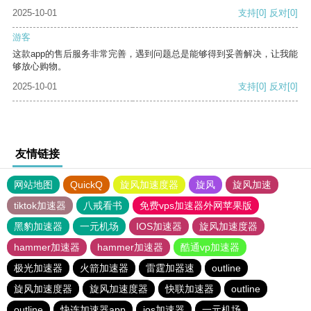
2025-10-01
支持
[0]
反对
[0]
游客
这款app的售后服务非常完善，遇到问题总是能够得到妥善解决，让我能
够放心购物。
2025-10-01
支持
[0]
反对
[0]
友情链接
网站地图
QuickQ
旋风加速度器
旋风
旋风加速
tiktok加速器
八戒看书
免费vps加速器外网苹果版
黑豹加速器
一元机场
IOS加速器
旋风加速度器
hammer加速器
hammer加速器
酷通vp加速器
极光加速器
火箭加速器
雷霆加器速
outline
旋风加速度器
旋风加速度器
快联加速器
outline
outline
快连加速器app
ios加速器
一元机场