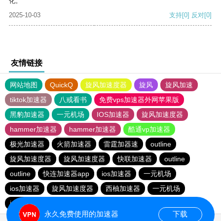
化。
2025-10-03
支持
[0]
反对
[0]
友情链接
网站地图
QuickQ
旋风加速度器
旋风
旋风加速
tiktok加速器
八戒看书
免费vps加速器外网苹果版
黑豹加速器
一元机场
IOS加速器
旋风加速度器
hammer加速器
hammer加速器
酷通vp加速器
极光加速器
火箭加速器
雷霆加器速
outline
旋风加速度器
旋风加速度器
快联加速器
outline
outline
快连加速器app
ios加速器
一元机场
ios加速器
旋风加速度器
西柚加速器
一元机场
ios加速器
ios加速器
outline
永久免费使用的加速器
下载