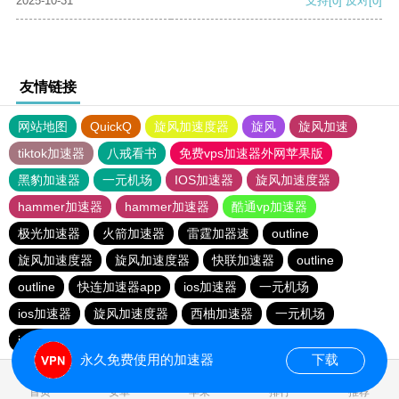
2025-10-31
支持
[0]
反对
[0]
友情链接
网站地图
QuickQ
旋风加速度器
旋风
旋风加速
tiktok加速器
八戒看书
免费vps加速器外网苹果版
黑豹加速器
一元机场
IOS加速器
旋风加速度器
hammer加速器
hammer加速器
酷通vp加速器
极光加速器
火箭加速器
雷霆加器速
outline
旋风加速度器
旋风加速度器
快联加速器
outline
outline
快连加速器app
ios加速器
一元机场
ios加速器
旋风加速度器
西柚加速器
一元机场
ios加速器
ios加速器
outline
永久免费使用的加速器
下载
0.128482s
首页
安卓
苹果
排行
推荐