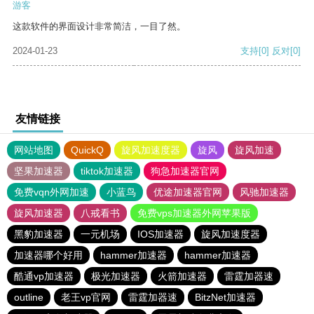
游客
这款软件的界面设计非常简洁，一目了然。
2024-01-23
支持
[0]
反对
[0]
友情链接
网站地图
QuickQ
旋风加速度器
旋风
旋风加速
坚果加速器
tiktok加速器
狗急加速器官网
免费vqn外网加速
小蓝鸟
优途加速器官网
风驰加速器
旋风加速器
八戒看书
免费vps加速器外网苹果版
黑豹加速器
一元机场
IOS加速器
旋风加速度器
加速器哪个好用
hammer加速器
hammer加速器
酷通vp加速器
极光加速器
火箭加速器
雷霆加器速
outline
老王vp官网
雷霆加器速
BitzNet加速器