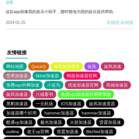
游客
这款app就像我的娱乐小助手，随时随地为我的娱乐提供帮助。
2024-01-25
支持
[0]
反对
[0]
友情链接
网站地图
QuickQ
旋风加速度器
旋风
旋风加速
坚果加速器
tiktok加速器
狗急加速器官网
免费vqn外网加速
小蓝鸟
优途加速器官网
风驰加速器
旋风加速器
八戒看书
免费vps加速器外网苹果版
黑豹加速器
一元机场
IOS加速器
旋风加速度器
加速器哪个好用
hammer加速器
hammer加速器
酷通vp加速器
极光加速器
火箭加速器
雷霆加器速
outline
老王vp官网
雷霆加器速
BitzNet加速器