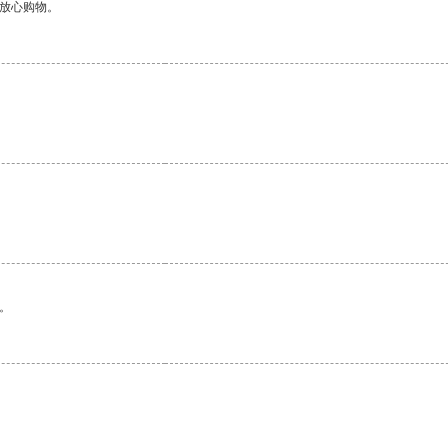
够放心购物。
。
。