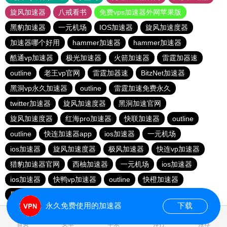
旋风加速器
八戒看书
免费vps加速器外网苹果版
黑豹加速器
一元机场
IOS加速器
旋风加速度器
加速器哪个好用
hammer加速器
hammer加速器
酷通vp加速器
极光加速器
火箭加速器
雷霆加器速
outline
老王vp官网
雷霆加器速
BitzNet加速器
黑洞vp永久加速器
outline
雷霆加速免费永久
twitter加速器
旋风加速度器
黑洞加速官网
旋风加速度器
红海pro加速器
快联加速器
outline
outline
快连加速器app
ios加速器
一元机场
ios加速器
旋风加速度器
极风加速器
快连vp加速器
猎豹加速器官网
西柚加速器
一元机场
ios加速器
ios加速器
快鸭vp加速器
outline
快橙加速器
黑洞vqn加速
永久免费使用的加速器
下载
1.596714s
首页
安卓
苹果
排行
推荐