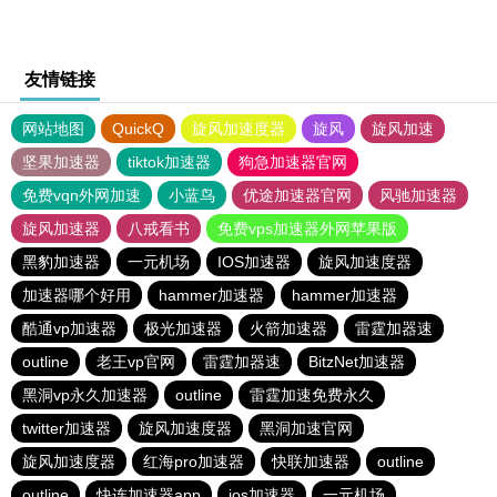
友情链接
网站地图
QuickQ
旋风加速度器
旋风
旋风加速
坚果加速器
tiktok加速器
狗急加速器官网
免费vqn外网加速
小蓝鸟
优途加速器官网
风驰加速器
旋风加速器
八戒看书
免费vps加速器外网苹果版
黑豹加速器
一元机场
IOS加速器
旋风加速度器
加速器哪个好用
hammer加速器
hammer加速器
酷通vp加速器
极光加速器
火箭加速器
雷霆加器速
outline
老王vp官网
雷霆加器速
BitzNet加速器
黑洞vp永久加速器
outline
雷霆加速免费永久
twitter加速器
旋风加速度器
黑洞加速官网
旋风加速度器
红海pro加速器
快联加速器
outline
outline
快连加速器app
ios加速器
一元机场