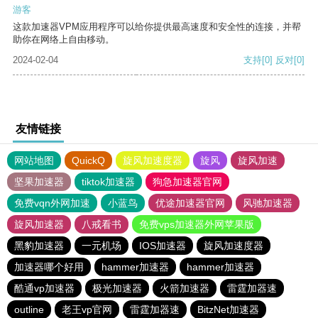
游客
这款加速器VPM应用程序可以给你提供最高速度和安全性的连接，并帮
助你在网络上自由移动。
2024-02-04
支持
[0]
反对
[0]
友情链接
网站地图
QuickQ
旋风加速度器
旋风
旋风加速
坚果加速器
tiktok加速器
狗急加速器官网
免费vqn外网加速
小蓝鸟
优途加速器官网
风驰加速器
旋风加速器
八戒看书
免费vps加速器外网苹果版
黑豹加速器
一元机场
IOS加速器
旋风加速度器
加速器哪个好用
hammer加速器
hammer加速器
酷通vp加速器
极光加速器
火箭加速器
雷霆加器速
outline
老王vp官网
雷霆加器速
BitzNet加速器