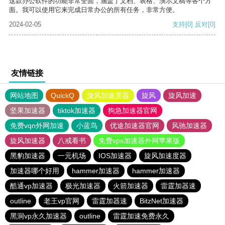
这款办公软件的功能非常全面，涵盖了文档、表格、演示文稿等各个方
面。我可以使用它来完成日常办公的所有任务，非常方便。
2024-02-05
支持
[0]
反对
[0]
友情链接
网站地图
QuickQ
旋风加速度器
旋风
旋风加速
坚果加速器
tiktok加速器
狗急加速器官网
免费vqn外网加速
小蓝鸟
优途加速器官网
风驰加速器
旋风加速器
八戒看书
免费vps加速器外网苹果版
黑豹加速器
一元机场
IOS加速器
旋风加速度器
加速器哪个好用
hammer加速器
hammer加速器
酷通vp加速器
极光加速器
火箭加速器
雷霆加器速
outline
老王vp官网
雷霆加器速
BitzNet加速器
黑洞vp永久加速器
outline
雷霆加速免费永久