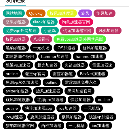
友情链接
网站地图
QuickQ
旋风加速度器
旋风
旋风加速
坚果加速器
tiktok加速器
狗急加速器官网
免费vqn外网加速
小蓝鸟
优途加速器官网
风驰加速器
旋风加速器
八戒看书
免费vps加速器外网苹果版
黑豹加速器
一元机场
IOS加速器
旋风加速度器
加速器哪个好用
hammer加速器
hammer加速器
酷通vp加速器
极光加速器
火箭加速器
雷霆加器速
outline
老王vp官网
雷霆加器速
BitzNet加速器
黑洞vp永久加速器
outline
雷霆加速免费永久
twitter加速器
旋风加速度器
黑洞加速官网
旋风加速度器
红海pro加速器
快联加速器
outline
outline
快连加速器app
ios加速器
一元机场
ios加速器
旋风加速度器
极风加速器
快连vp加速器
猎豹加速器官网
西柚加速器
一元机场
ios加速器