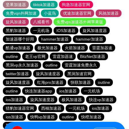
坚果加速器
tiktok加速器
狗急加速器官网
免费vqn外网加速
小蓝鸟
优途加速器官网
风驰加速器
旋风加速器
八戒看书
免费vps加速器外网苹果版
黑豹加速器
一元机场
IOS加速器
旋风加速度器
加速器哪个好用
hammer加速器
hammer加速器
酷通vp加速器
极光加速器
火箭加速器
雷霆加器速
outline
老王vp官网
雷霆加器速
BitzNet加速器
黑洞vp永久加速器
outline
雷霆加速免费永久
twitter加速器
旋风加速度器
黑洞加速官网
旋风加速度器
红海pro加速器
快联加速器
outline
outline
快连加速器app
ios加速器
一元机场
ios加速器
旋风加速度器
极风加速器
快连vp加速器
猎豹加速器官网
西柚加速器
一元机场
ios加速器
ios加速器
快鸭vp加速器
outline
快橙加速器
黑洞vqn加速