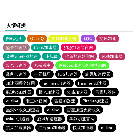
友情链接
网站地图
QuickQ
旋风加速度器
旋风
旋风加速
坚果加速器
tiktok加速器
狗急加速器官网
免费vqn外网加速
小蓝鸟
优途加速器官网
风驰加速器
旋风加速器
八戒看书
免费vps加速器外网苹果版
黑豹加速器
一元机场
IOS加速器
旋风加速度器
加速器哪个好用
hammer加速器
hammer加速器
酷通vp加速器
极光加速器
火箭加速器
雷霆加器速
outline
老王vp官网
雷霆加器速
BitzNet加速器
黑洞vp永久加速器
outline
雷霆加速免费永久
twitter加速器
旋风加速度器
黑洞加速官网
旋风加速度器
红海pro加速器
快联加速器
outline