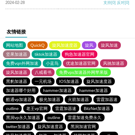
2024-02-28
支持
[0]
反对
[0]
友情链接
网站地图
QuickQ
旋风加速度器
旋风
旋风加速
坚果加速器
tiktok加速器
狗急加速器官网
免费vqn外网加速
小蓝鸟
优途加速器官网
风驰加速器
旋风加速器
八戒看书
免费vps加速器外网苹果版
黑豹加速器
一元机场
IOS加速器
旋风加速度器
加速器哪个好用
hammer加速器
hammer加速器
酷通vp加速器
极光加速器
火箭加速器
雷霆加器速
outline
老王vp官网
雷霆加器速
BitzNet加速器
黑洞vp永久加速器
outline
雷霆加速免费永久
twitter加速器
旋风加速度器
黑洞加速官网