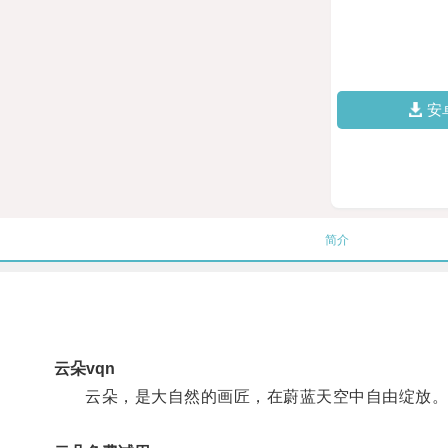
安
简介
云朵vqn
云朵，是大自然的画匠，在蔚蓝天空中自由绽放