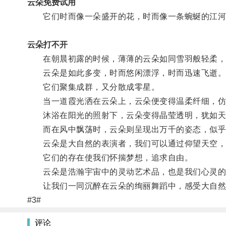
云朵免费试用
它们时而像一朵盛开的花，时而像一条蜿蜒的江河
云朵打不开
在朝晨初露的时候，薄薄的云朵如同雪羽般轻柔，闪
云朵是如此多变，时而悠闲漂浮，时而迅速飞逝
它们聚集成群，又分散成零星。
当一道霞光洒在云朵上，云朵便变得温柔纤细，仿
沐浴在阳光的照射下，云朵变得晶莹透明，犹如天
而在风中飘荡时，云朵则呈现出万千的姿态，似乎
云朵是大自然的表演者，我们可以通过仰望天空，
它们的存在使我们怀揣梦想，追求自由。
云朵是浩瀚宇宙中的灵动艺术品，也是我们心灵的
让我们一同沉醉在云朵的绚丽舞蹈中，感受大自然
#3#
评论