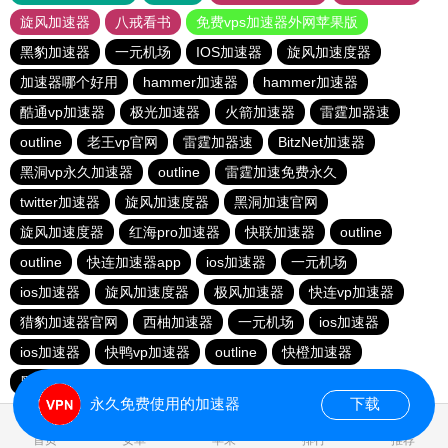
旋风加速器
八戒看书
免费vps加速器外网苹果版
黑豹加速器
一元机场
IOS加速器
旋风加速度器
加速器哪个好用
hammer加速器
hammer加速器
酷通vp加速器
极光加速器
火箭加速器
雷霆加器速
outline
老王vp官网
雷霆加器速
BitzNet加速器
黑洞vp永久加速器
outline
雷霆加速免费永久
twitter加速器
旋风加速度器
黑洞加速官网
旋风加速度器
红海pro加速器
快联加速器
outline
outline
快连加速器app
ios加速器
一元机场
ios加速器
旋风加速度器
极风加速器
快连vp加速器
猎豹加速器官网
西柚加速器
一元机场
ios加速器
ios加速器
快鸭vp加速器
outline
快橙加速器
黑洞vqn加速
永久免费使用的加速器
下载
0.050926s
首页
安卓
苹果
排行
推荐