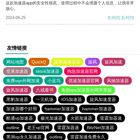
这款加速器app的安全性很高，使用过程中不会泄露个人信息，让我非常
放心。
2024-06-25
支持
[0]
反对
[0]
友情链接
网站地图
QuickQ
旋风加速度器
旋风
旋风加速
坚果加速器
tiktok加速器
狗急加速器官网
免费vqn外网加速
小蓝鸟
优途加速器官网
风驰加速器
旋风加速器
八戒看书
免费vps加速器外网苹果版
黑豹加速器
一元机场
IOS加速器
旋风加速度器
加速器哪个好用
hammer加速器
hammer加速器
酷通vp加速器
极光加速器
火箭加速器
雷霆加器速
outline
老王vp官网
雷霆加器速
BitzNet加速器
黑洞vp永久加速器
outline
雷霆加速免费永久