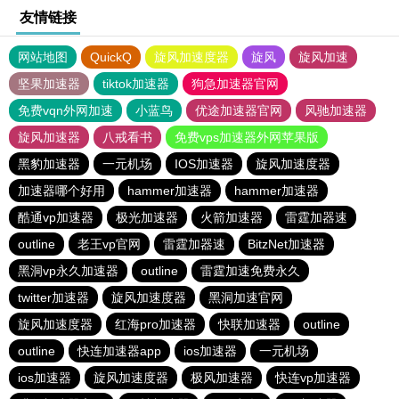
友情链接
网站地图
QuickQ
旋风加速度器
旋风
旋风加速
坚果加速器
tiktok加速器
狗急加速器官网
免费vqn外网加速
小蓝鸟
优途加速器官网
风驰加速器
旋风加速器
八戒看书
免费vps加速器外网苹果版
黑豹加速器
一元机场
IOS加速器
旋风加速度器
加速器哪个好用
hammer加速器
hammer加速器
酷通vp加速器
极光加速器
火箭加速器
雷霆加器速
outline
老王vp官网
雷霆加器速
BitzNet加速器
黑洞vp永久加速器
outline
雷霆加速免费永久
twitter加速器
旋风加速度器
黑洞加速官网
旋风加速度器
红海pro加速器
快联加速器
outline
outline
快连加速器app
ios加速器
一元机场
ios加速器
旋风加速度器
极风加速器
快连vp加速器