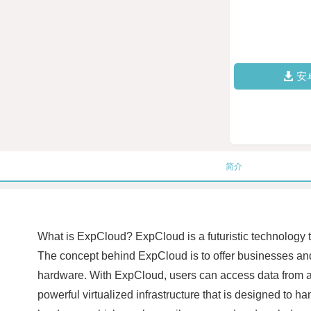
安
简介
What is ExpCloud? ExpCloud is a futuristic technology t
The concept behind ExpCloud is to offer businesses and
hardware. With ExpCloud, users can access data from 
powerful virtualized infrastructure that is designed to h