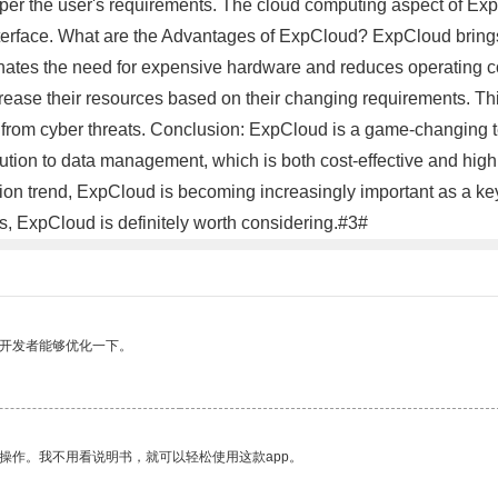
er the user's requirements. The cloud computing aspect of ExpC
ace. What are the Advantages of ExpCloud? ExpCloud brings a ho
inates the need for expensive hardware and reduces operating co
rease their resources based on their changing requirements. Thi
 from cyber threats. Conclusion: ExpCloud is a game-changing te
olution to data management, which is both cost-effective and hi
on trend, ExpCloud is becoming increasingly important as a key p
, ExpCloud is definitely worth considering.#3#
望开发者能够优化一下。
操作。我不用看说明书，就可以轻松使用这款app。