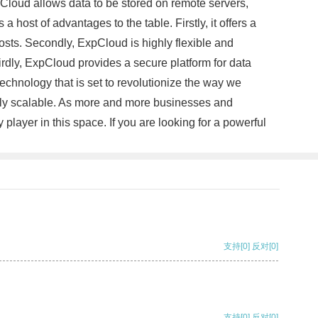
loud allows data to be stored on remote servers,
st of advantages to the table. Firstly, it offers a
sts. Secondly, ExpCloud is highly flexible and
rdly, ExpCloud provides a secure platform for data
chnology that is set to revolutionize the way we
ghly scalable. As more and more businesses and
layer in this space. If you are looking for a powerful
支持
[0]
反对
[0]
支持
[0]
反对
[0]