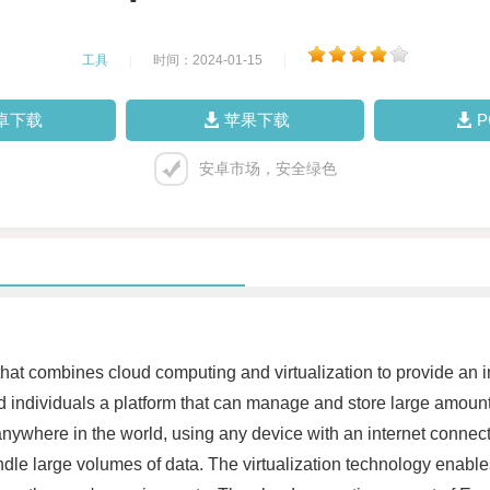
工具
|
时间：2024-01-15
|
卓下载
苹果下载
安卓市场，安全绿色
hat combines cloud computing and virtualization to provide an i
 individuals a platform that can manage and store large amount
anywhere in the world, using any device with an internet conn
andle large volumes of data. The virtualization technology enable