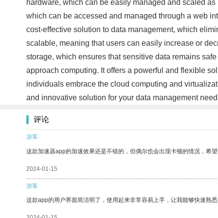
hardware, which can be easily managed and scaled as p
which can be accessed and managed through a web interf
cost-effective solution to data management, which elim
scalable, meaning that users can easily increase or dec
storage, which ensures that sensitive data remains safe
approach computing. It offers a powerful and flexible s
individuals embrace the cloud computing and virtualizati
and innovative solution for your data management needs
评论
游客
这款加速器app的加速效果还是不错的，但偶尔也会出现卡顿的情况，希
2024-01-15
游客
这款app的用户界面简洁明了，使用起来非常容易上手，让我能够快速熟悉
2024-01-15