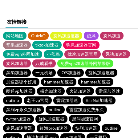
友情链接
网站地图
QuickQ
旋风加速度器
旋风
旋风加速
坚果加速器
tiktok加速器
狗急加速器官网
免费vqn外网加速
小蓝鸟
优途加速器官网
风驰加速器
旋风加速器
八戒看书
免费vps加速器外网苹果版
黑豹加速器
一元机场
IOS加速器
旋风加速度器
加速器哪个好用
hammer加速器
hammer加速器
酷通vp加速器
极光加速器
火箭加速器
雷霆加器速
outline
老王vp官网
雷霆加器速
BitzNet加速器
黑洞vp永久加速器
outline
雷霆加速免费永久
twitter加速器
旋风加速度器
黑洞加速官网
旋风加速度器
红海pro加速器
快联加速器
outline
outline
快连加速器app
ios加速器
一元机场