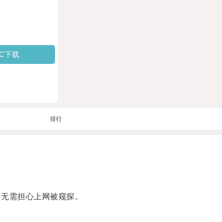
PC下载
排行
无需担心上网被窥探。