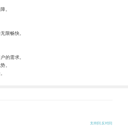
保障。
加无限畅快。
用户的需求。
优势。
验。
支持
[0]
反对
[0]