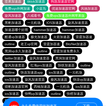
坚果加速器
tiktok加速器
狗急加速器官网
免费vqn外网加速
小蓝鸟
优途加速器官网
风驰加速器
旋风加速器
八戒看书
免费vps加速器外网苹果版
黑豹加速器
一元机场
IOS加速器
旋风加速度器
加速器哪个好用
hammer加速器
hammer加速器
酷通vp加速器
极光加速器
火箭加速器
雷霆加器速
outline
老王vp官网
雷霆加器速
BitzNet加速器
黑洞vp永久加速器
outline
雷霆加速免费永久
twitter加速器
旋风加速度器
黑洞加速官网
旋风加速度器
红海pro加速器
快联加速器
outline
outline
快连加速器app
ios加速器
一元机场
ios加速器
旋风加速度器
极风加速器
快连vp加速器
猎豹加速器官网
西柚加速器
一元机场
ios加速器
ios加速器
快鸭vp加速器
outline
快橙加速器
黑洞vqn加速
永久免费使用的加速器
下载