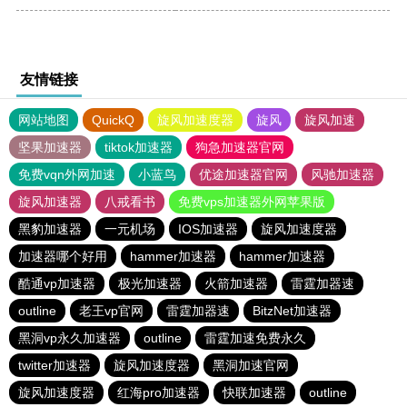
友情链接
网站地图
QuickQ
旋风加速度器
旋风
旋风加速
坚果加速器
tiktok加速器
狗急加速器官网
免费vqn外网加速
小蓝鸟
优途加速器官网
风驰加速器
旋风加速器
八戒看书
免费vps加速器外网苹果版
黑豹加速器
一元机场
IOS加速器
旋风加速度器
加速器哪个好用
hammer加速器
hammer加速器
酷通vp加速器
极光加速器
火箭加速器
雷霆加器速
outline
老王vp官网
雷霆加器速
BitzNet加速器
黑洞vp永久加速器
outline
雷霆加速免费永久
twitter加速器
旋风加速度器
黑洞加速官网
旋风加速度器
红海pro加速器
快联加速器
outline