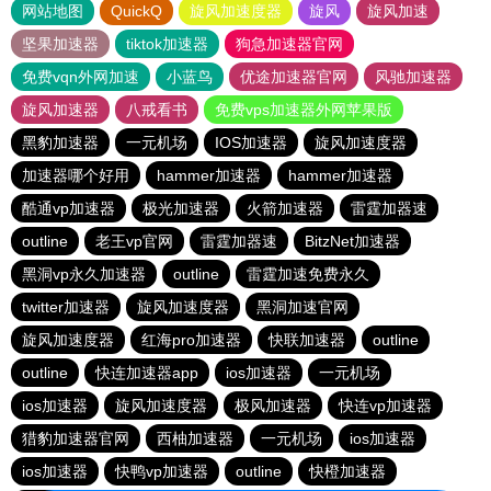
网站地图
QuickQ
旋风加速度器
旋风
旋风加速
坚果加速器
tiktok加速器
狗急加速器官网
免费vqn外网加速
小蓝鸟
优途加速器官网
风驰加速器
旋风加速器
八戒看书
免费vps加速器外网苹果版
黑豹加速器
一元机场
IOS加速器
旋风加速度器
加速器哪个好用
hammer加速器
hammer加速器
酷通vp加速器
极光加速器
火箭加速器
雷霆加器速
outline
老王vp官网
雷霆加器速
BitzNet加速器
黑洞vp永久加速器
outline
雷霆加速免费永久
twitter加速器
旋风加速度器
黑洞加速官网
旋风加速度器
红海pro加速器
快联加速器
outline
outline
快连加速器app
ios加速器
一元机场
ios加速器
旋风加速度器
极风加速器
快连vp加速器
猎豹加速器官网
西柚加速器
一元机场
ios加速器
ios加速器
快鸭vp加速器
outline
快橙加速器