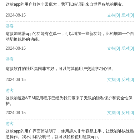
这款app的用户群体非常庞大，我可以结识到来自世界各地的朋友。
2024-08-15
支持
[0]
反对
[0]
游客
这款加速器app的功能有点单一，可以增加一些新功能，比如增加一个自
动切换线路的功能。
2024-08-15
支持
[0]
反对
[0]
游客
这款软件的社区氛围非常好，可以与其他用户交流学习心得。
2024-08-15
支持
[0]
反对
[0]
游客
这款加速器VPM应用程序已经为我们带来了无限的隐私保护和安全性保
护。
2024-08-15
支持
[0]
反对
[0]
游客
这款app的用户界面简洁明了，使用起来非常容易上手，让我能够快速熟
悉操作。我不用看说明书，就可以轻松使用这款app。