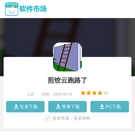
煎饺云跑路了
工具
|
时间：2024-08-15
|
安卓下载
苹果下载
PC下载
安卓市场，安全绿色