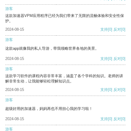
游客
这款加速器VPM应用程序已经为我们带来了无限的流畅体验和安全性保
护。
2024-08-15
支持
[0]
反对
[0]
游客
这款app就像我的私人导游，带我领略世界各地的美景。
2024-08-15
支持
[0]
反对
[0]
游客
这款学习软件的课程内容非常丰富，涵盖了各个学科的知识。老师的讲
解非常生动，让我能够轻松理解知识点。
2024-08-15
支持
[0]
反对
[0]
游客
超级好用的加速器，妈妈再也不用担心我的学习啦！
2024-08-15
支持
[0]
反对
[0]
游客