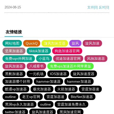
2024-08-15
支持
[0]
反对
[0]
友情链接
网站地图
QuickQ
旋风加速度器
旋风
旋风加速
坚果加速器
tiktok加速器
狗急加速器官网
免费vqn外网加速
小蓝鸟
优途加速器官网
风驰加速器
旋风加速器
八戒看书
免费vps加速器外网苹果版
黑豹加速器
一元机场
IOS加速器
旋风加速度器
加速器哪个好用
hammer加速器
hammer加速器
酷通vp加速器
极光加速器
火箭加速器
雷霆加器速
outline
老王vp官网
雷霆加器速
BitzNet加速器
黑洞vp永久加速器
outline
雷霆加速免费永久
twitter加速器
旋风加速度器
黑洞加速官网